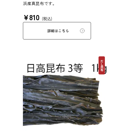
浜産真昆布です。
¥
810
(税込)
詳細はこちら
だし昆布