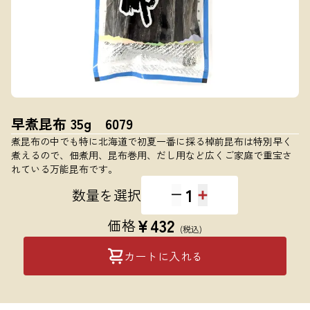
早煮昆布 35g 6079
煮昆布の中でも特に北海道で初夏一番に採る棹前昆布は特別早く
煮えるので、佃煮用、昆布巻用、だし用など広くご家庭で重宝さ
れている万能昆布です。
1
数量を選択
¥
432
価格
(税込)
カートに入れる