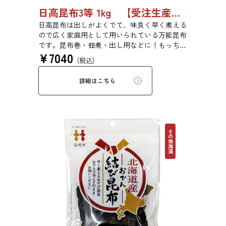
日高昆布3等 1kg 【受注生産品】03070054
日高昆布は出しがよくでて、味良く早く煮える
ので広く家庭用として用いられている万能昆布
です。昆布巻・佃煮・出し用などに！もっちり
¥
7040
とした旨みのある食感です。
(税込)
詳細はこちら
その他海藻