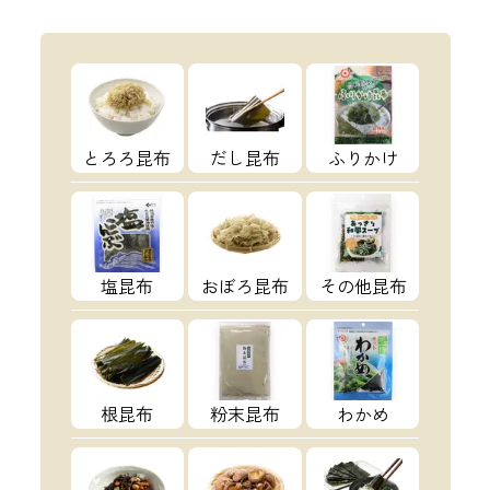
とろろ昆布
だし昆布
ふりかけ
塩昆布
おぼろ昆布
その他昆布
根昆布
粉末昆布
わかめ