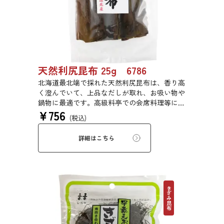
天然利尻昆布 25g 6786
北海道最北端で採れた天然利尻昆布は、香り高
く澄んでいて、上品なだしが取れ、お吸い物や
鍋物に最適です。高級料亭での会席料理等にも
¥
756
使われている高級昆布です。
(税込)
詳細はこちら
きざみ昆布