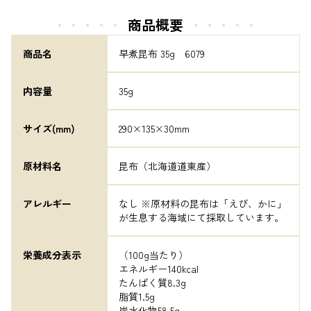
・・・・・
商品概要
・・・・・
商品名
早煮昆布 35g　6079
内容量
35g
サイズ(mm)
290×135×30mm
原材料名
昆布（北海道道東産）
アレルギー
なし ※原材料の昆布は「えび、かに」
が生息する海域にて採取しています。
栄養成分表示
（100g当たり）

エネルギー140kcal

たんぱく質8.3g

脂質1.5g

炭水化物58.5g
